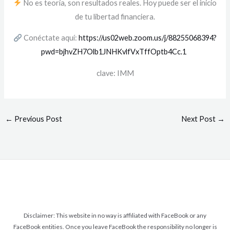
No es teoría, son resultados reales. Hoy puede ser el inicio
de tu libertad financiera.
Conéctate aquí:
https://us02web.zoom.us/j/88255068394?
pwd=bjhvZH7Olb1JNHKvlfVxTffOptb4Cc.1
clave: IMM
←
Previous Post
Next Post
→
Disclaimer: This website in no way is affiliated with FaceBook or any
FaceBook entities. Once you leave FaceBook the responsibility no longer is