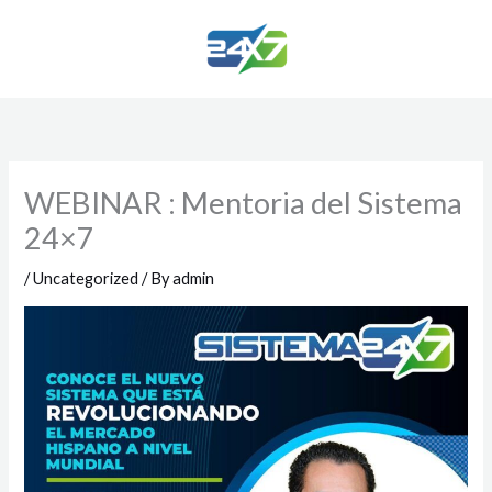
Skip
to
content
WEBINAR : Mentoria del Sistema
24×7
/
Uncategorized
/ By
admin